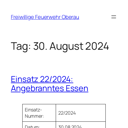
Zum
Inhalt
Freiwillige Feuerwehr Oberau
springen
Tag:
30. August 2024
Einsatz 22/2024:
Angebranntes Essen
Einsatz-
22/2024
Nummer:
Datum:
30.08.2024