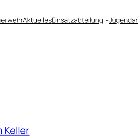
uerwehr
Aktuelles
Einsatzabteilung
Jugendar
4
 Keller