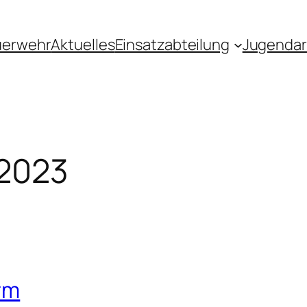
uerwehr
Aktuelles
Einsatzabteilung
Jugendar
 2023
rm