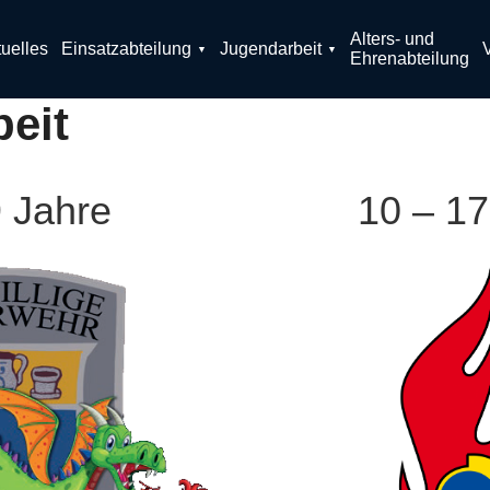
Alters- und
uelles
Einsatzabteilung
Jugendarbeit
Ehrenabteilung
eit
9 Jahre
10 – 17