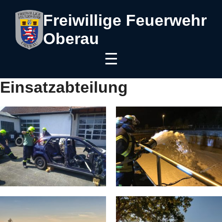
Freiwillige Feuerwehr
Oberau
☰
Einsatzabteilung